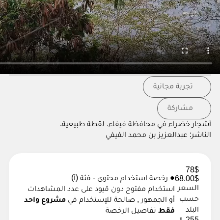
تجربة مجانية
مشاركة
أشجار خضراء في محافظة فيفاء، لقطة طبيعية.
الناشر:
عبدالعزيز بن محمد الفيفي
78$
● رخصة استخدام محتوى - فئة (أ)
68.00$
السعر
استخدام مفتوح دون قيود على عدد المشاهدات
حسب
أو الجمهور , صالحة للإستخدام في
مشروع واحد
البلد
فقط
تفاصيل الرخصة
255
﷼