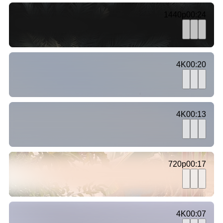
1440p
00:24
4K
00:20
4K
00:13
720p
00:17
4K
00:07