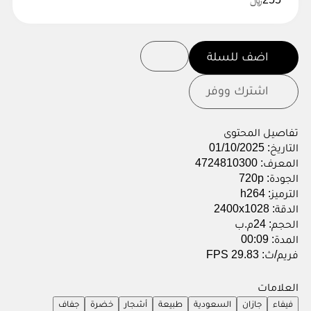
اضف للسلة
اشترك ووفر
تفاصيل المحتوى
التاريخ:
01/10/2025
المعرف:
4724810300
الجودة:
720p
الترميز:
h264
الدقة:
2400x1028
الحجم:
24م.ب
المدة:
00:09
فريم/ث:
29.83 FPS
العلامات
فيفاء
جازان
السعودية
طبيعة
أشجار
خضرة
جفاف