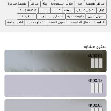
مناظر طبيعية
جبل
جنوب السعودية
بيئة
مناظر
طبيعة ساحرة
جبال
تصوير طبيعي
سماء
غابات
نباتات
منطقة جبلية
تصوير خارجي
طبيعة خلابة
أشجار جبلية
ريف
مناظر خلابة
الطبيعة
جمال الطبيعة
فصول السنة
أشجار خضراء
أشجار جافة
محتوى مشابه
4K
00:07
4K
00:13
4K
00:05