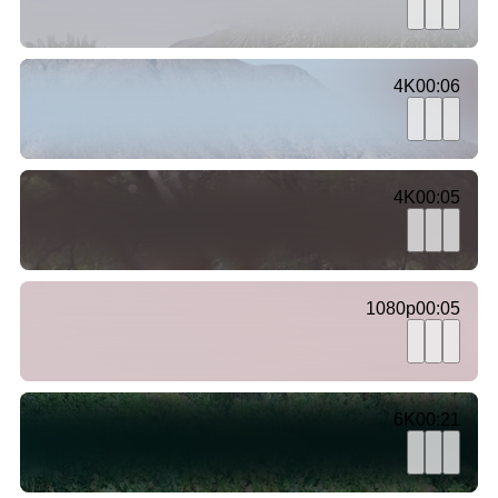
4K
00:06
4K
00:05
1080p
00:05
6K
00:21