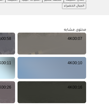
الجبال الخضراء
محتوى مشابه
p
00:58
4K
00:07
K
00:11
4K
00:10
K
00:26
4K
00:16