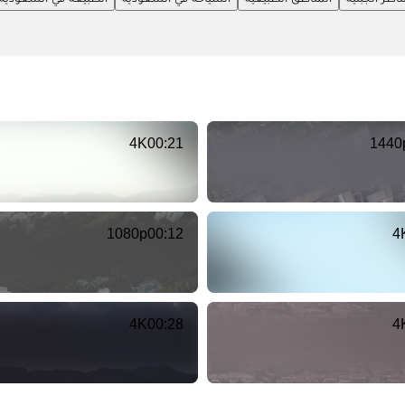
4K
00:21
1440
1080p
00:12
4
4K
00:28
4