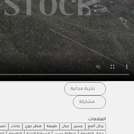
تجربة مجانية
مشاركة
العلامات
رجال ألمع
عسير
جبال
طبيعة
منظر جوي
غابات
تصو
جمال الطبيعة
منطقة عسير
السياحة البيئية
الطبيعة
الم