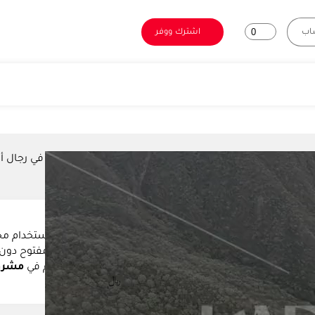
اب
اشترك ووفر
0
لقطة جوية لجبال خضراء في رجال أ
الناشر:
سيف الهتاري
78$
● رخصة استخدام محتو
68.00$
السعر
استخدام مفتوح دون 
حسب البلد
للإستخدام في
مشرو
255
﷼