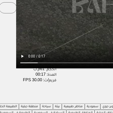
اضف للسلة
اشترك ووفر
تفاصيل المحتوى
التاريخ:
13/11/2025
المعرف:
9741202700
الجودة:
4K
الترميز:
h264
الدقة:
3840x2160
الحجم:
61م.ب
المدة:
00:17
فريم/ث:
30.00 FPS
ير جوي
سعودية
مناظر طبيعية
بيئة
سياحة
منطقة جبلية
الطبيعة الخلا
ناظر الجبلية
المناطق الطبيعية
السياحة في السعودية
الطبيعة في السعودية