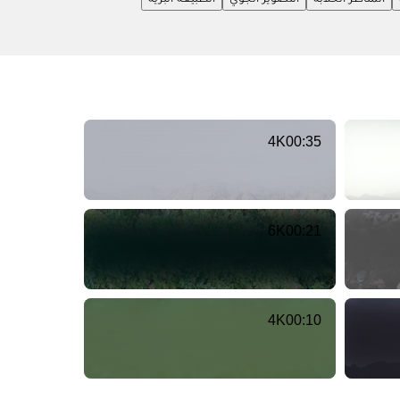
4K
00:35
6K
00:21
4K
00:10