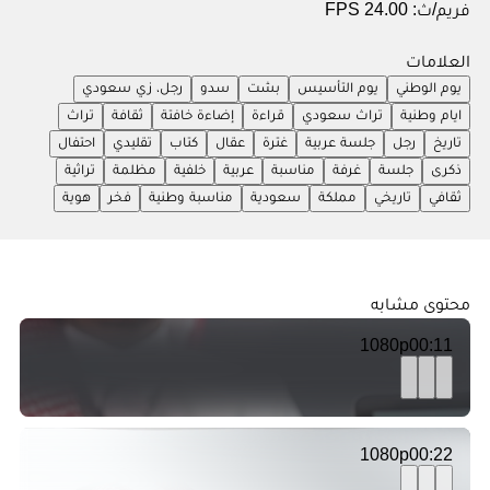
فريم/ث:
24.00 FPS
العلامات
يوم الوطني
يوم التأسيس
بشت
سدو
رجل، زي سعودي
ايام وطنية
تراث سعودي
قراءة
إضاءة خافتة
ثقافة
تراث
تاريخ
رجل
جلسة عربية
غترة
عقال
كتاب
تقليدي
احتفال
ذكرى
جلسة
غرفة
مناسبة
عربية
خلفية
مظلمة
تراثية
ثقافي
تاريخي
مملكة
سعودية
مناسبة وطنية
فخر
هوية
محتوى مشابه
1080p
00:11
1080p
00:22