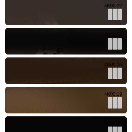
4K
00:22
4K
00:08
4K
00:16
4K
00:19
4K
00:10