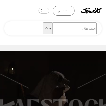
حسابي
0
بحث