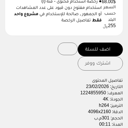
● رخصة استخدام محتوى - فئة (أ)
68.00$
السعر
استخدام مفتوح دون قيود على عدد المشاهدات
حسب
أو الجمهور , صالحة للإستخدام في
مشروع واحد
البلد
فقط
تفاصيل الرخصة
255
﷼
اضف للسلة
اشترك ووفر
تفاصيل المحتوى
التاريخ:
23/02/2026
المعرف:
1224855950
الجودة:
4K
الترميز:
h264
الدقة:
4096x2160
الحجم:
301م.ب
المدة:
00:11